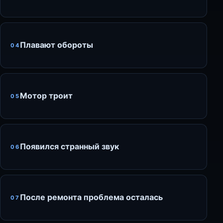
Плавают обороты
04
Мотор троит
05
Появился странный звук
06
После ремонта проблема осталась
07